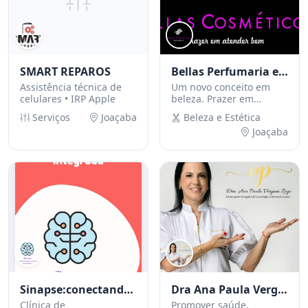
SMART REPAROS
Bellas Perfumaria e Cosméticos
Assistência técnica de
Um novo conceito em
celulares • IRP Apple
beleza. Prazer em
atender bem !
Serviços
Joaçaba
Beleza e Estética
Joaçaba
Sinapse:conectando cérebro, emoção e aprendizagem
Dra Ana Paula Vergani Zago
Clínica de
Promover saúde,