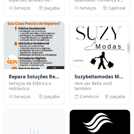
aquarela
excelência em cada
Serviços
Joaçaba
Serviços
Capinzal
atendimento.”
Repara Soluções Residenciais
Suzybellamodas Moda Feminina
Serviços de Elétrica e
Vem ser Bella você
Hidráulica
também
Serviços
Joaçaba
Comércio
Joaçaba