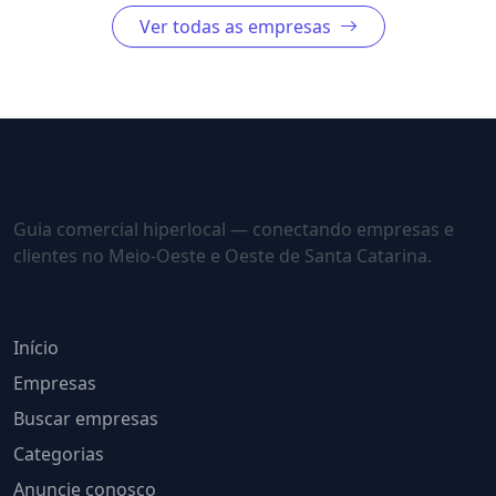
Ver todas as empresas
Guia Comercial - Eder Luiz
Guia comercial hiperlocal — conectando empresas e
clientes no Meio-Oeste e Oeste de Santa Catarina.
Navegação
Início
Empresas
Buscar empresas
Categorias
Anuncie conosco