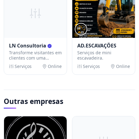
LN Consultoria
AD.ESCAVAÇÕES
Transforme visitantes em
Serviços de mini
clientes com uma
escavadeira.
Landing Page
Serviços
Online
Serviços
Online
profissional!
Outras empresas