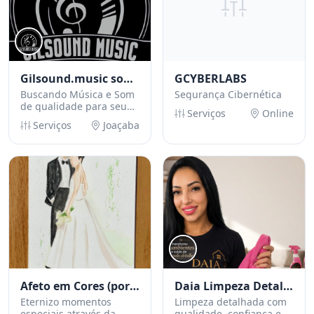
Gilsound.music sonorização / Gilson acústico
GCYBERLABS
Buscando Música e Som
Segurança Cibernética
de qualidade para seu
Serviços
Online
evento? Chama o Gilson!
Serviços
Joaçaba
Afeto em Cores (por Luciane)
Daia Limpeza Detalhada
Eternizo momentos
Limpeza detalhada com
especiais através da
qualidade, confiança e