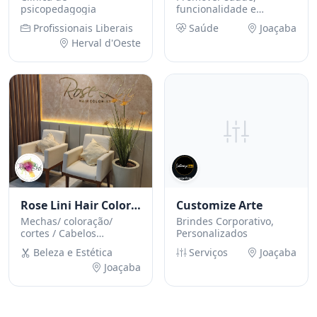
psicopedagogia
funcionalidade e
autoestima por meio de
Profissionais Liberais
Saúde
Joaçaba
um cuidado humanizado
Herval d'Oeste
e personalizado.
Rose Lini Hair Colorist
Customize Arte
Mechas/ coloração/
Brindes Corporativo,
cortes / Cabelos
Personalizados
femininos
Beleza e Estética
Serviços
Joaçaba
Joaçaba