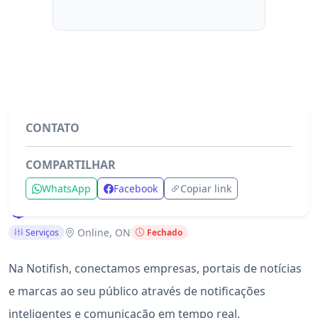
CONTATO
COMPARTILHAR
Notifish - WhatsApp Inteligente
WhatsApp
Facebook
Copiar link
Online, ON
Serviços
Fechado
Na Notifish, conectamos empresas, portais de notícias
e marcas ao seu público através de notificações
inteligentes e comunicação em tempo real.