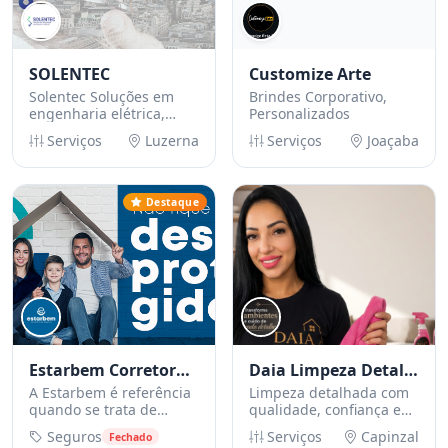
SOLENTEC
Customize Arte
Solentec Soluções em
Brindes Corporativo,
engenharia elétrica,
Personalizados
geração e instalação.
Serviços
Luzerna
Serviços
Joaçaba
Destaque
Estarbem Corretora de Seguros
Daia Limpeza Detalhada
A Estarbem é referência
Limpeza detalhada com
quando se trata de
qualidade, confiança e
confiança, proximidade e
excelência em cada
Seguros
Serviços
Capinzal
Fechado
credibilidade no
atendimento.”