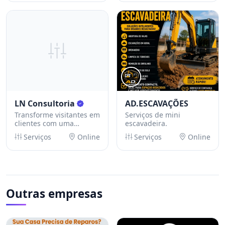
LN Consultoria
AD.ESCAVAÇÕES
Transforme visitantes em
Serviços de mini
clientes com uma
escavadeira.
Landing Page
Serviços
Online
Serviços
Online
profissional!
Outras empresas