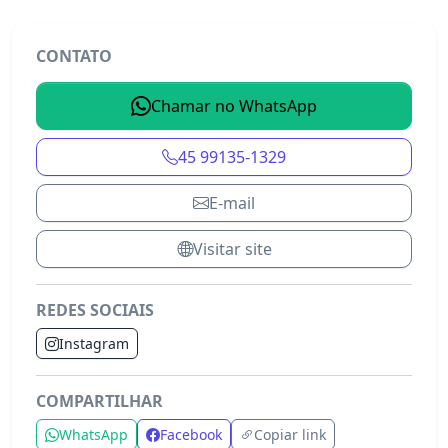
CONTATO
Chamar no WhatsApp
45 99135-1329
E-mail
Visitar site
REDES SOCIAIS
Instagram
COMPARTILHAR
LN SISTEMAS
WhatsApp
Facebook
Copiar link
Destaque