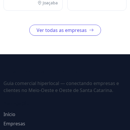
Joaçaba
mercado de Seguros.
Ver todas as empresas
Guia Comercial - Eder Luiz
Guia comercial hiperlocal — conectando empresas e
clientes no Meio-Oeste e Oeste de Santa Catarina.
Navegação
Início
Empresas