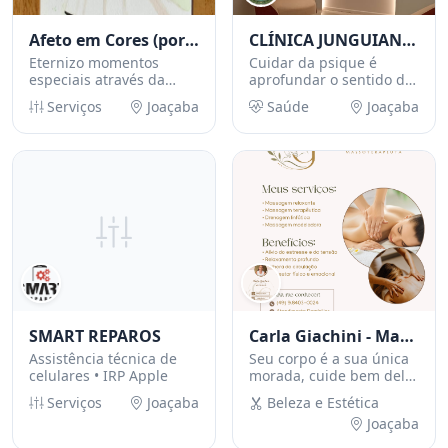
Afeto em Cores (por Luciane)
CLÍNICA JUNGUIANA DE INTEGRAÇÃO PSIQUICA LTDA
Eternizo momentos
Cuidar da psique é
especiais através da
aprofundar o sentido da
aquarela
vida.
Serviços
Joaçaba
Saúde
Joaçaba
SMART REPAROS
Carla Giachini - Massoterapeuta
Assistência técnica de
Seu corpo é a sua única
celulares • IRP Apple
morada, cuide bem dele
hoje!
Serviços
Joaçaba
Beleza e Estética
Joaçaba