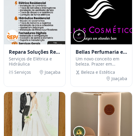
Repara Soluções Residenciais
Bellas Perfumaria e Cosméticos
Serviços de Elétrica e
Um novo conceito em
Hidráulica
beleza. Prazer em
atender bem !
Serviços
Joaçaba
Beleza e Estética
Joaçaba