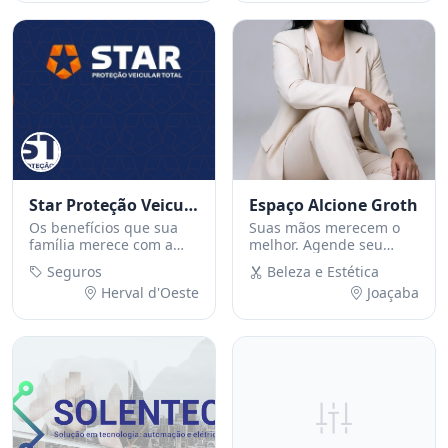
Star Proteção Veicular
Espaço Alcione Groth
Os benefícios que sua
Suas mãos merecem o
família merece com a
melhor. Agende seu
proteção que o seu
horário e brilhe em cada
Seguros
Beleza e Estética
carro, moto ou caminhão
detalhe.
Herval d'Oeste
Joaçaba
precisa. Entre em
contato!